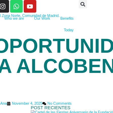
Who we are
Our Work
Benefits
Today
 OPORTUNI
A ALCOBE
Ana
November 4, 2025
No Comments
POST RECIENTES