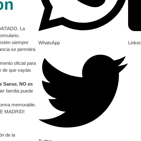
ón
IMITADO. La
ormulario.
estén siempre
WhatsApp
Linke
ncia se permitirá
mento oficial para
te de que vayáis
de Sanse, NO es
ier familia puede
 forma memorable.
 DE MADRID!
ón de la