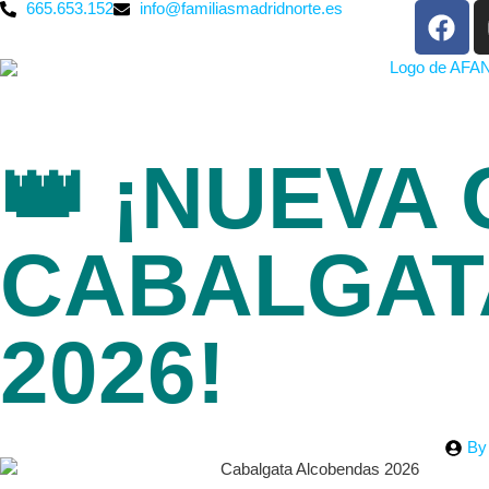
665.653.152
info@familiasmadridnorte.es
👑 ¡NUEVA
CABALGAT
2026!
By