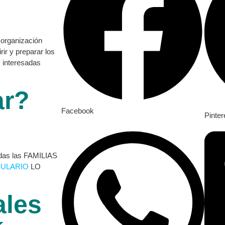
 organización
ir y preparar los
 interesadas
ar?
Facebook
Pinter
todas las FAMILIAS
ULARIO
LO
ales