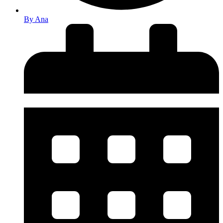
By
Ana